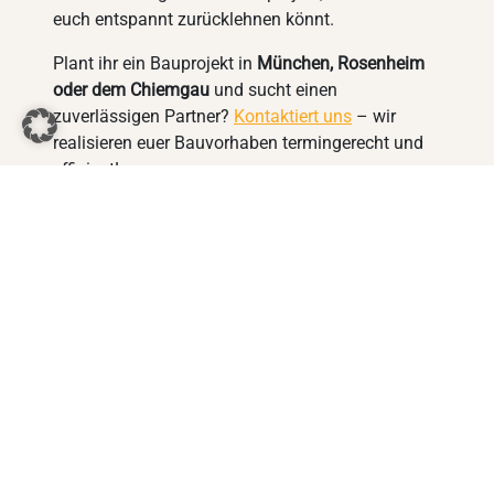
euch entspannt zurücklehnen könnt.
Plant ihr ein Bauprojekt in
München, Rosenheim
oder dem Chiemgau
und sucht einen
zuverlässigen Partner?
Kontaktiert uns
– wir
realisieren euer Bauvorhaben termingerecht und
effizient!
Bilderquelle: iStock / Ngampol Thongsai
Aktivbau – Euer Generalübernehmer
«
mit den Leistungen einer Baufirma
Warum lohnt sich ein